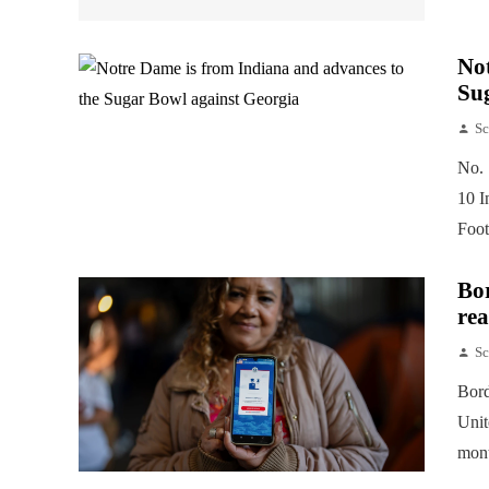
Not
Su
Sc
No. 
10 I
Foot
Bor
rea
Sc
Bord
Unit
mont